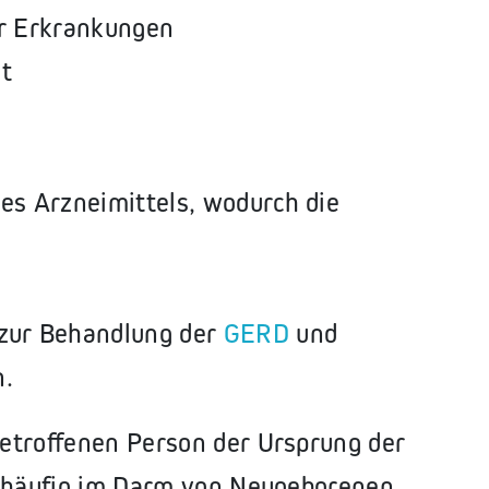
er Erkrankungen
lt
es Arzneimittels, wodurch die
 zur Behandlung der
GERD
und
n.
etroffenen Person der Ursprung der
n häufig im Darm von Neugeborenen,