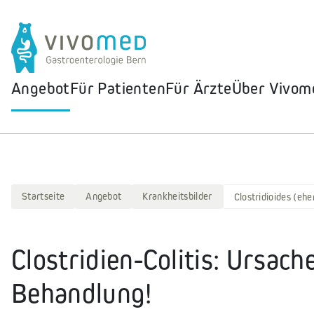
Angebot
Für Patienten
Für Ärzte
Über Vivom
Startseite
Angebot
Krankheitsbilder
Clostridioides (ehem
Clostridien-Colitis: Ursa
Behandlung!