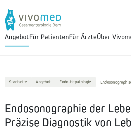
Angebot
Für Patienten
Für Ärzte
Über Vivom
Startseite
Angebot
Endo-Hepatologie
Endosonographisc
Endosonographie der Lebe
Präzise Diagnostik von L