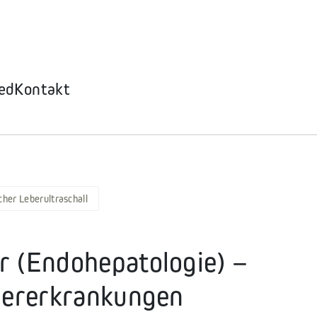
ed
Kontakt
her Leberultraschall
r (Endohepatologie) –
ebererkrankungen